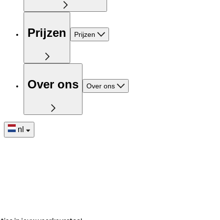
Prijzen
Prijzen
Over ons
Over ons
nl