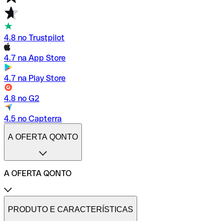
4.8 no Trustpilot
4.7 na App Store
4.7 na Play Store
4.8 no G2
4.5 no Capterra
A OFERTA QONTO
A OFERTA QONTO
Tarifas
Conta profissional online
PRODUTO E CARACTERÍSTICAS
Conta profissional freelance