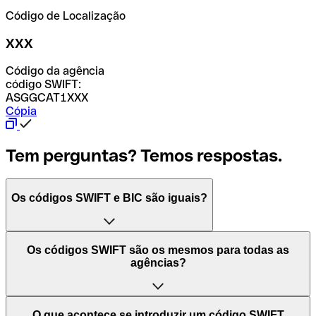
Código de Localização
XXX
Código da agência
código SWIFT:
ASGGCAT1XXX
Cópia
Tem perguntas? Temos respostas.
Os códigos SWIFT e BIC são iguais?
O acrónimo SWIFT significa "Society for Worldwide
Os códigos SWIFT são os mesmos para todas as
Interbank Financial Telecommunication (Sociedade para
agências?
as Telecomunicações Financeiras Interbancárias
Mundiais)". Trata-se de uma rede mundial onde se
processam pagamentos entre países. Por outro lado, BIC
Depende dos bancos. Nalguns casos, alguns usam o
O que acontece se introduzir um código SWIFT