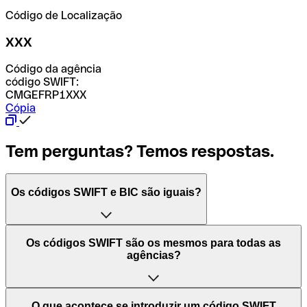
Código de Localização
XXX
Código da agência
código SWIFT:
CMGEFRP1XXX
Cópia
Tem perguntas? Temos respostas.
Os códigos SWIFT e BIC são iguais?
O acrónimo SWIFT significa "Society for Worldwide
Os códigos SWIFT são os mesmos para todas as
Interbank Financial Telecommunication (Sociedade para
agências?
as Telecomunicações Financeiras Interbancárias
Mundiais)". Trata-se de uma rede mundial onde se
processam pagamentos entre países. Por outro lado, BIC
Depende dos bancos. Nalguns casos, alguns usam o
O que acontece se introduzir um código SWIFT