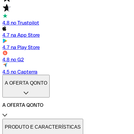
4.8 no Trustpilot
4.7 na App Store
4.7 na Play Store
4.8 no G2
4.5 no Capterra
A OFERTA QONTO
A OFERTA QONTO
Tarifas
Conta profissional online
PRODUTO E CARACTERÍSTICAS
Conta profissional freelance