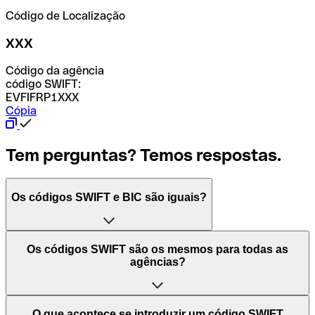
Código de Localização
XXX
Código da agência
código SWIFT:
EVFIFRP1XXX
Cópia
Tem perguntas? Temos respostas.
Os códigos SWIFT e BIC são iguais?
O acrónimo SWIFT significa "Society for Worldwide
Os códigos SWIFT são os mesmos para todas as
Interbank Financial Telecommunication (Sociedade para
agências?
as Telecomunicações Financeiras Interbancárias
Mundiais)". Trata-se de uma rede mundial onde se
processam pagamentos entre países. Por outro lado, BIC
Depende dos bancos. Nalguns casos, alguns usam o
O que acontece se introduzir um código SWIFT