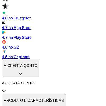
4.8 no Trustpilot
4.7 na App Store
4.7 na Play Store
4.8 no G2
4.5 no Capterra
A OFERTA QONTO
A OFERTA QONTO
Tarifas
Conta profissional online
PRODUTO E CARACTERÍSTICAS
Conta profissional freelance