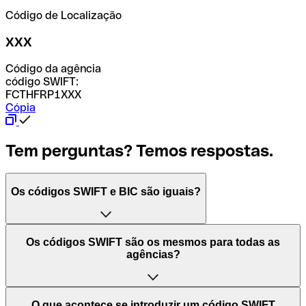
Código de Localização
XXX
Código da agência
código SWIFT:
FCTHFRP1XXX
Cópia
Tem perguntas? Temos respostas.
Os códigos SWIFT e BIC são iguais?
O acrónimo SWIFT significa "Society for Worldwide
Os códigos SWIFT são os mesmos para todas as
Interbank Financial Telecommunication (Sociedade para
agências?
as Telecomunicações Financeiras Interbancárias
Mundiais)". Trata-se de uma rede mundial onde se
processam pagamentos entre países. Por outro lado, BIC
Depende dos bancos. Nalguns casos, alguns usam o
O que acontece se introduzir um código SWIFT