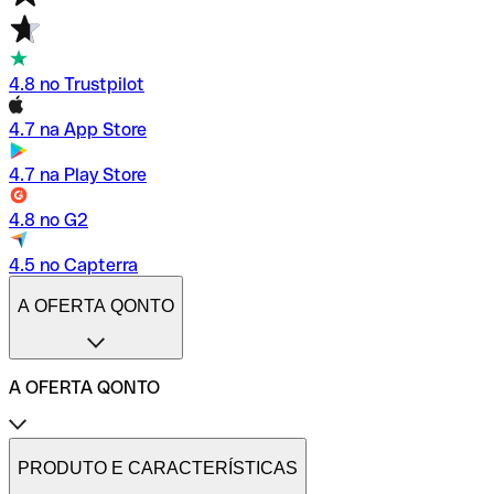
4.8 no Trustpilot
4.7 na App Store
4.7 na Play Store
4.8 no G2
4.5 no Capterra
A OFERTA QONTO
A OFERTA QONTO
Tarifas
Conta profissional online
PRODUTO E CARACTERÍSTICAS
Conta profissional freelance