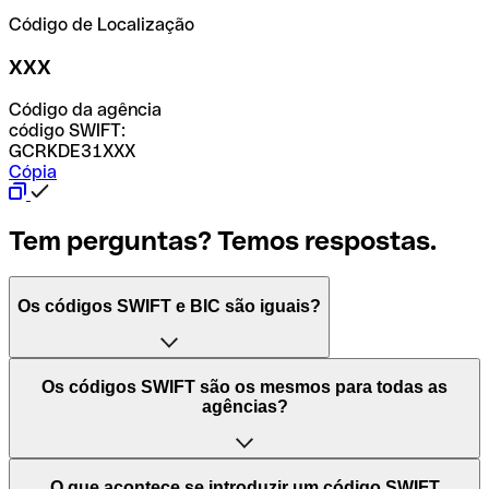
Código de Localização
XXX
Código da agência
código SWIFT:
GCRKDE31XXX
Cópia
Tem perguntas? Temos respostas.
Os códigos SWIFT e BIC são iguais?
O acrónimo SWIFT significa "Society for Worldwide
Os códigos SWIFT são os mesmos para todas as
Interbank Financial Telecommunication (Sociedade para
agências?
as Telecomunicações Financeiras Interbancárias
Mundiais)". Trata-se de uma rede mundial onde se
processam pagamentos entre países. Por outro lado, BIC
Depende dos bancos. Nalguns casos, alguns usam o
O que acontece se introduzir um código SWIFT