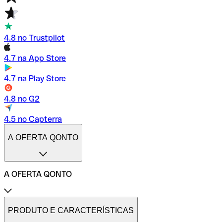
4.8 no Trustpilot
4.7 na App Store
4.7 na Play Store
4.8 no G2
4.5 no Capterra
A OFERTA QONTO
A OFERTA QONTO
Tarifas
Conta profissional online
PRODUTO E CARACTERÍSTICAS
Conta profissional freelance