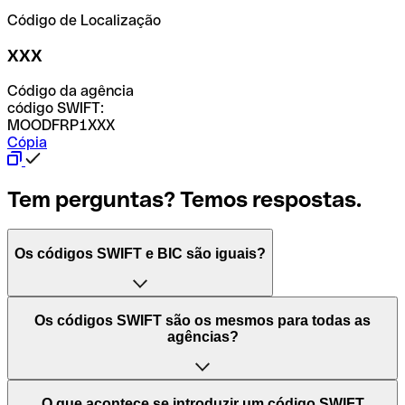
Código de Localização
XXX
Código da agência
código SWIFT:
MOODFRP1XXX
Cópia
Tem perguntas? Temos respostas.
Os códigos SWIFT e BIC são iguais?
O acrónimo SWIFT significa "Society for Worldwide
Os códigos SWIFT são os mesmos para todas as
Interbank Financial Telecommunication (Sociedade para
agências?
as Telecomunicações Financeiras Interbancárias
Mundiais)". Trata-se de uma rede mundial onde se
processam pagamentos entre países. Por outro lado, BIC
Depende dos bancos. Nalguns casos, alguns usam o
O que acontece se introduzir um código SWIFT