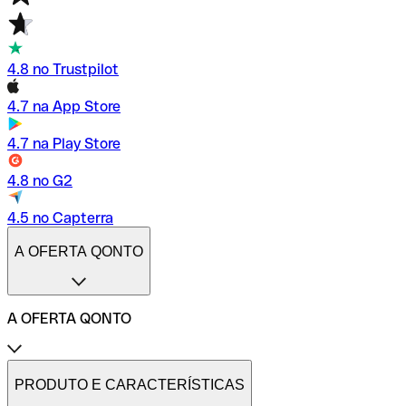
4.8 no Trustpilot
4.7 na App Store
4.7 na Play Store
4.8 no G2
4.5 no Capterra
A OFERTA QONTO
A OFERTA QONTO
Tarifas
Conta profissional online
PRODUTO E CARACTERÍSTICAS
Conta profissional freelance