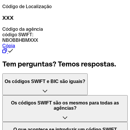
Código de Localização
XXX
Código da agência
código SWIFT:
NBOBBHBMXXX
Cópia
Tem perguntas? Temos respostas.
Os códigos SWIFT e BIC são iguais?
O acrónimo SWIFT significa "Society for Worldwide
Os códigos SWIFT são os mesmos para todas as
Interbank Financial Telecommunication (Sociedade para
agências?
as Telecomunicações Financeiras Interbancárias
Mundiais)". Trata-se de uma rede mundial onde se
processam pagamentos entre países. Por outro lado, BIC
Depende dos bancos. Nalguns casos, alguns usam o
O que acontece se introduzir um código SWIFT