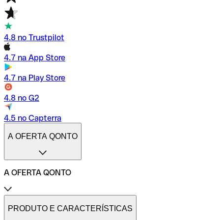
4.8 no Trustpilot
4.7 na App Store
4.7 na Play Store
4.8 no G2
4.5 no Capterra
A OFERTA QONTO
A OFERTA QONTO
Tarifas
Conta profissional online
PRODUTO E CARACTERÍSTICAS
Conta profissional freelance