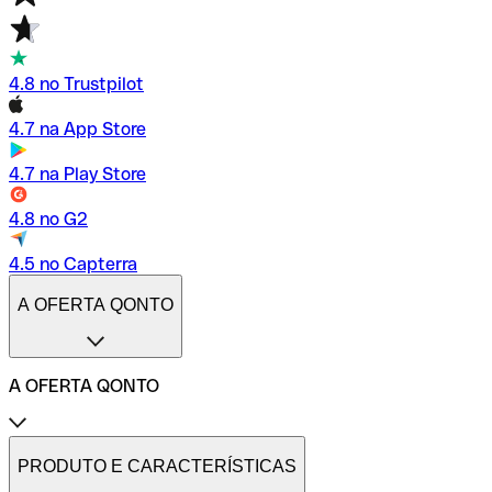
4.8 no Trustpilot
4.7 na App Store
4.7 na Play Store
4.8 no G2
4.5 no Capterra
A OFERTA QONTO
A OFERTA QONTO
Tarifas
Conta profissional online
PRODUTO E CARACTERÍSTICAS
Conta profissional freelance