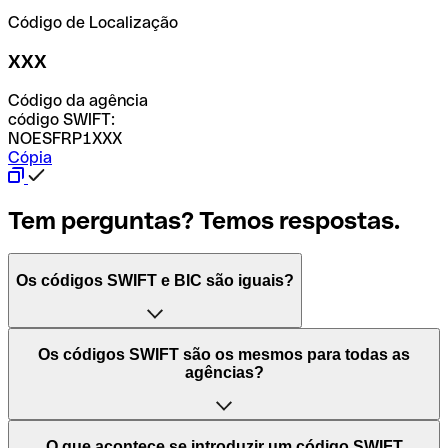
Código de Localização
XXX
Código da agência
código SWIFT:
NOESFRP1XXX
Cópia
Tem perguntas? Temos respostas.
Os códigos SWIFT e BIC são iguais?
O acrónimo SWIFT significa "Society for Worldwide
Os códigos SWIFT são os mesmos para todas as
Interbank Financial Telecommunication (Sociedade para
agências?
as Telecomunicações Financeiras Interbancárias
Mundiais)". Trata-se de uma rede mundial onde se
processam pagamentos entre países. Por outro lado, BIC
Depende dos bancos. Nalguns casos, alguns usam o
O que acontece se introduzir um código SWIFT