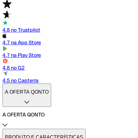
4.8 no Trustpilot
4.7 na App Store
4.7 na Play Store
4.8 no G2
4.5 no Capterra
A OFERTA QONTO
A OFERTA QONTO
Tarifas
Conta profissional online
PRODUTO E CARACTERÍSTICAS