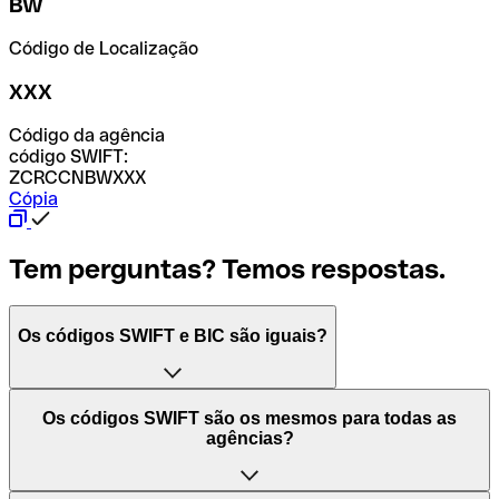
BW
Código de Localização
XXX
Código da agência
código SWIFT:
ZCRCCNBWXXX
Cópia
Tem perguntas? Temos respostas.
Os códigos SWIFT e BIC são iguais?
O acrónimo SWIFT significa "Society for Worldwide
Os códigos SWIFT são os mesmos para todas as
Interbank Financial Telecommunication (Sociedade para
agências?
as Telecomunicações Financeiras Interbancárias
Mundiais)". Trata-se de uma rede mundial onde se