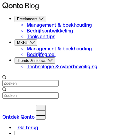
Freelancers
Management & boekhouding
Bedrijfsontwikkeling
Tools en tips
MKB's
Management & boekhouding
Bedrijfsgroei
Trends & nieuws
Technologie & cyberbeveiliging
Ontdek Qonto
Ga terug