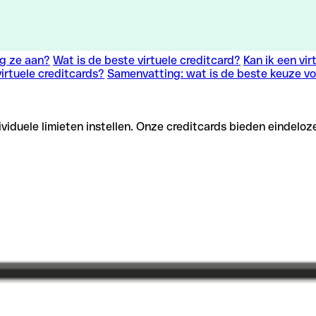
g ze aan?
Wat is de beste virtuele creditcard?
Kan ik een vi
virtuele creditcards?
Samenvatting: wat is de beste keuze vo
iduele limieten instellen. Onze creditcards bieden eindeloz