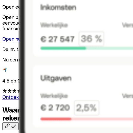
Open een zakelijke rekening
Open binnen enkele minuten een zakelijke rekening – snel,
eenvoudig en 100% online. Start vandaag nog met slim
financieel beheer.
Open nu een zakelijke rekening
De nr. 1 online zakelijke rekening
Nu een maand gratis testen.
4.5 op Capterra
Ontdek nu de zakelijke rekening
Waarom je tóch een zakelijke
rekening
wil