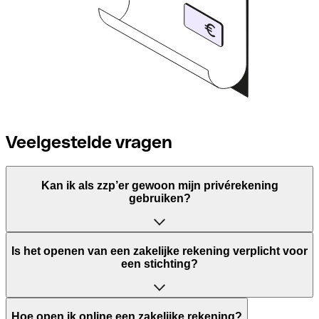
Veelgestelde vragen
Kan ik als zzp’er gewoon mijn privérekening
gebruiken?
Ja, maar dat is niet verstandig. Veel banken verbieden
Is het openen van een zakelijke rekening verplicht voor
zakelijk gebruik van privérekeningen en het maakt je
een stichting?
boekhouding onnodig rommelig.
Ja, als je als stichting actief bent met inkomsten,
Hoe open ik online een zakelijke rekening?