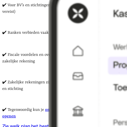
✔️ Voor BV’s en stichtingen is het wél sterk aangeraden (en vaak
vereist)
✔️ Banken verbieden vaak zakelijk gebruik van privérekeningen
✔️ Fiscale voordelen en overzicht spreken in het voordeel van een
zakelijke rekening
✔️ Zakelijke rekeningen zijn er in alle soorten: voor zzp’ers, vof, BV
en stichting
✔️ Tegenwoordig kun je
online eenvoudig een zakelijke rekening
openen
Zie welk plan het best bij jou past