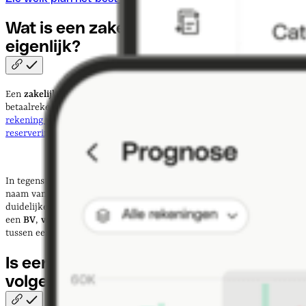
Wat is een zakelijke rekening
eigenlijk?
Een
zakelijke rekening
, ofwel
zakelijke bankrekening
, is een
betaalrekening speciaal ingericht voor ondernemers.
Je gebruikt deze
rekening voor alle zakelijke transacties: inkomsten, btw-
reserveringen, kosten, salarissen en meer.
In tegenstelling tot een privérekening staat een zakelijke rekening op
naam van je bedrijf, stichting of handelsnaam. Dat zorgt voor een
duidelijke scheiding tussen zakelijke en privéfinanciën. Vooral bij
een
BV
,
vof
of
stichting
is dit cruciaal.
Leer meer
over het verschil
tussen een zakelijke en een privérekening.
Is een zakelijke rekening verplicht
volgens de
wet?