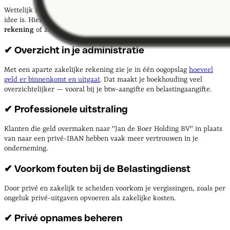
Wettelijk niet verplicht betekent niet automatisch dat het geen goed
idee is. Hier zijn 6 redenen waarom het slim is om een
zzp
rekening
of zakelijke bankrekening te openen:
✔ Overzicht in je administratie
Met een aparte zakelijke rekening zie je in één oogopslag
hoeveel
geld er binnenkomt en uitgaat
. Dat maakt je boekhouding veel
overzichtelijker — vooral bij je btw-aangifte en belastingaangifte.
✔ Professionele uitstraling
Klanten die geld overmaken naar "Jan de Boer Holding BV" in plaats
van naar een privé-IBAN hebben vaak meer vertrouwen in je
onderneming.
✔ Voorkom fouten bij de Belastingdienst
Door privé en zakelijk te scheiden voorkom je vergissingen, zoals per
ongeluk privé-uitgaven opvoeren als zakelijke kosten.
✔ Privé opnames beheren