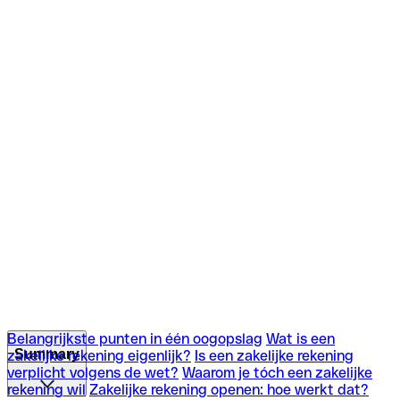
Belangrijkste punten in één oogopslag
Wat is een
Summary
zakelijke rekening eigenlijk?
Is een zakelijke rekening
verplicht volgens de wet?
Waarom je tóch een zakelijke
rekening wil
Zakelijke rekening openen: hoe werkt dat?
Belangrijkste punten in één oogopslag
Wat is een