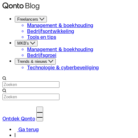
Freelancers
Management & boekhouding
Bedrijfsontwikkeling
Tools en tips
MKB's
Management & boekhouding
Bedrijfsgroei
Trends & nieuws
Technologie & cyberbeveiliging
Ontdek Qonto
Ga terug