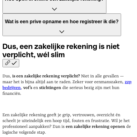
uitgaven of donaties, heb je een aparte **zakelijke
bankrekening** nodig.
Ga naar de
website van een bank
, vul je gegevens in,
Wat is een prive opname en hoe registreer ik die?
upload je documenten en identificeer jezelf digitaal. Vaak
is je rekening binnen 24 uur actief.
Een privé-opname is wanneer je geld overboekt van je
Dus, een zakelijke rekening is niet
zakelijke naar je privérekening. Dit moet je goed bijhouden
verplicht, wél
slim
in je boekhouding, zodat je aangifte klopt.
Dus,
is een zakelijke rekening verplicht?
Niet in alle gevallen —
maar het is bijna altijd aan te raden. Zeker voor eenmanszaken,
zzp
bedrijven
,
vof’s
en
stichtingen
die serieus bezig zijn met hun
financiën.
Een zakelijke rekening geeft je grip, vertrouwen, overzicht én
scheelt je uiteindelijk een hoop tijd, fouten en frustratie. Wil je het
professioneel aanpakken? Dan is
een zakelijke rekening openen
de
logische volgende stap.