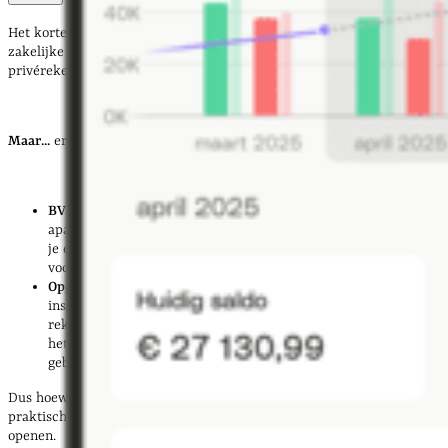
Het korte antwoord:
nee
, voor een
zzp’er
of
eenmanszaak
is een
zakelijke rekening
niet wettelijk verplicht
. Je mag in theorie je
privérekening blijven gebruiken voor je bedrijf.
Maar...
er zijn belangrijke uitzonderingen en aandachtspunten:
BV en stichting
: Bij een BV ben je wettelijk verplicht om een
aparte administratie te voeren. In de praktijk betekent dit dat
je een
zakelijke bankrekening
moet hebben. Hetzelfde geldt
voor een stichting die inkomsten of uitgaven verwerkt.
Opgaaf rekeningnummer ondernemers (ORO)
: Als je je
inschrijft bij de Belastingdienst, wordt er gevraagd om een
rekeningnummer. Hoewel dit een privérekening mag zijn, is
het sterk aan te raden hier een zakelijke rekening voor te
gebruiken.
Dus hoewel je als
zzp’er
of
eenmanszaak
niet verplicht bent, is het
praktisch gezien wél verstandig om een aparte zakelijke rekening te
openen.