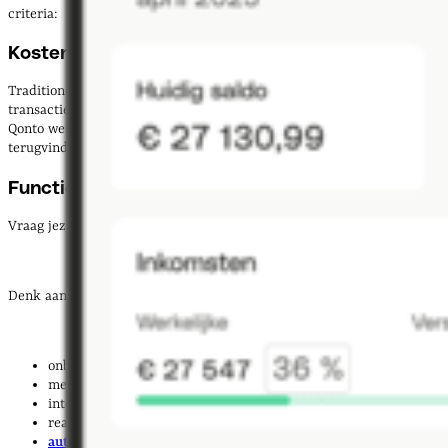
criteria:
Kosten en prijsstructuur
Traditionele banken rekenen vaak vaste maandkosten plus extra voor
transacties, koppelingen en betaalpassen. Nieuwe aanbieders zoals
Qonto werken transparant: één pakketprijs waarin je alles
terugvindt.
Functionaliteiten
Vraag jezelf af: wat heb ik écht nodig?
Denk aan:
onbeperkt
facturen
versturen
meerdere
betaalkaarten
(ook
virtueel
)
integratie met
boekhoudsoftware
realtime inzicht in je
cashflow
automatische incasso's