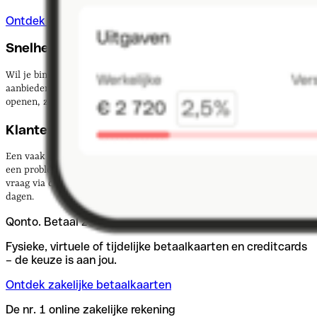
Ontdek onze betaalkaarten
Snelheid en gemak
Wil je binnen een dag starten, of heb je weken de tijd? Een digitale
aanbieder zoals Qonto laat je volledig online een zakelijke rekening
openen, zonder papierwerk.
Klantenservice
Een vaak onderschat punt. Hoe snel kun je iemand bereiken als er
een probleem is? Qonto beantwoordt gemiddeld binnen 5 minuten je
vraag via chat of telefoon. Bij een traditionele bank duurt dat soms
dagen.
Qonto. Betaal zoals jij wilt.
Fysieke, virtuele of tijdelijke betaalkaarten en creditcards
– de keuze is aan jou.
Ontdek zakelijke betaalkaarten
De nr. 1 online zakelijke rekening