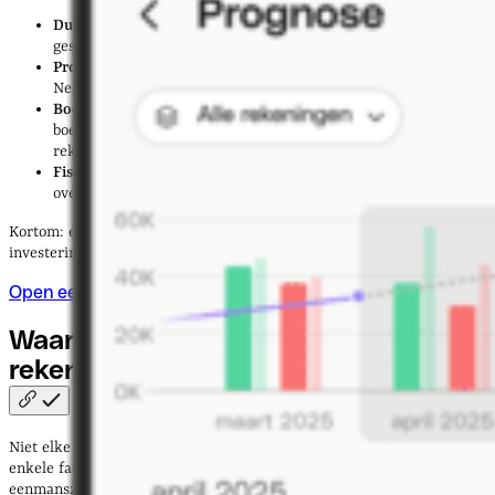
Duidelijk overzicht
: inkomsten en uitgaven zijn netjes
gescheiden van je privé.
Professionele uitstraling
: facturen met een zakelijke
Nederlandse IBAN geven vertrouwen.
Boekhouding vereenvoudigen
: je accountant of
boekhoudsoftware koppelt rechtstreeks met je zakelijke
rekening.
Fiscaal gemak
: btw-aangifte en inkomstenbelasting worden
overzichtelijker.
Kortom: een zakelijke rekening is geen kostenpost, maar een
investering in tijd en rust.
Open een rekening
Waar op letten bij de beste zakelijke
rekening?
Niet elke ondernemer heeft dezelfde behoeften. Een freelancer die
enkele facturen per maand stuurt, zoekt iets anders dan een
eenmanszaak met internationale klanten. Dit zijn de belangrijkste