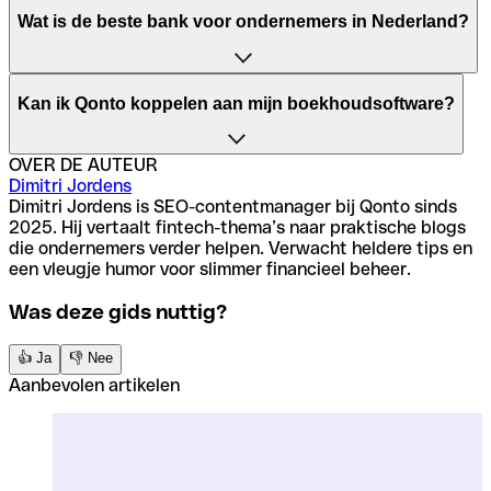
waarin veel inbegrepen is zoals
facturatie
en
Veel
zzp’ers
kiezen tegenwoordig voor fintechs zoals
kostenbeheer
.
Wat is de beste bank voor ondernemers in Nederland?
Qonto. Je krijgt meer digitale functies, sneller contact
met support en geen verborgen kosten. Ideaal als je
flexibel en efficiënt wilt ondernemen.
Voor groeiende ondernemers is een bank die meedenkt
Kan ik Qonto koppelen aan mijn boekhoudsoftware?
essentieel. Qonto biedt oplossingen voor zowel
eenmanszaken als bv’s, inclusief schaalbare functies zoals
meerdere gebruikers en
kaarten
.
OVER DE AUTEUR
Ja, Qonto heeft meer dan 50
integraties
, waaronder met
Dimitri Jordens
populaire tools als Exact en Moneybird. Zo wordt je
Dimitri Jordens is SEO-contentmanager bij Qonto sinds
administratie grotendeels geautomatiseerd.
2025. Hij vertaalt fintech-thema’s naar praktische blogs
die ondernemers verder helpen. Verwacht heldere tips en
een vleugje humor voor slimmer financieel beheer.
Was deze gids nuttig?
👍 Ja
👎 Nee
Aanbevolen artikelen