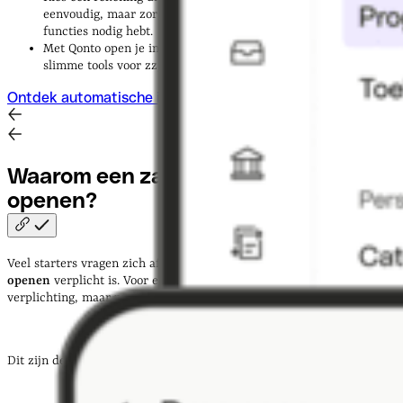
eenvoudig, maar zorg dat je kunt uitbreiden als je meer
functies nodig hebt.
Met Qonto open je in enkele minuten online een rekening, mét
slimme tools voor zzp’ers en kleine bedrijven.
Ontdek automatische incasso
Waarom een zakelijke rekening
openen?
Veel starters vragen zich af of een
zakelijke rekening
openen
verplicht is. Voor eenmanszaken geldt geen wettelijke
verplichting, maar praktisch gezien ontkom je er bijna niet aan.
Dit zijn de belangrijkste redenen: