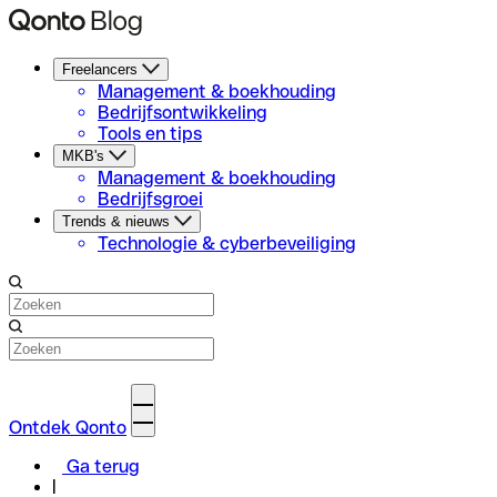
Freelancers
Management & boekhouding
Bedrijfsontwikkeling
Tools en tips
MKB's
Management & boekhouding
Bedrijfsgroei
Trends & nieuws
Technologie & cyberbeveiliging
Ontdek Qonto
Ga terug