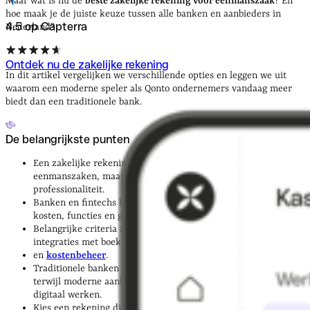
Maar wat is nu de
beste zakelijke rekening voor eenmanszaak
? En
hoe maak je de juiste keuze tussen alle banken en aanbieders in
4.5 op Capterra
Nederland?
Ontdek nu de zakelijke rekening
In dit artikel vergelijken we verschillende opties en leggen we uit
waarom een moderne speler als Qonto ondernemers vandaag meer
biedt dan een traditionele bank.
De belangrijkste punten
Een zakelijke rekening is
niet wettelijk verplicht
voor
eenmanszaken, maar wél sterk aangeraden voor overzicht en
professionaliteit.
Banken en fintechs bieden
uiteenlopende
pakketten
; let op
kosten, functies en gebruiksgemak.
Belangrijke criteria zijn o.a. tarieven, klantenservice,
integraties met boekhouding en extra tools zoals
facturatie
en
kostenbeheer
.
Traditionele banken zijn vaak
duurder
en
minder flexibel
,
terwijl moderne aanbieders zoals Qonto sneller en volledig
digitaal werken.
Kies een rekening die meegroeit met je onderneming: begin