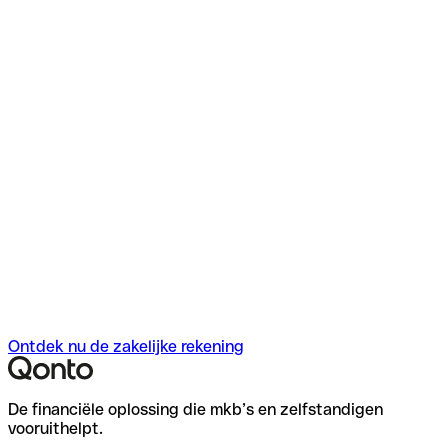
F
f
D
Ontdek nu de zakelijke rekening
De financiële oplossing die mkb’s en zelfstandigen
vooruithelpt.