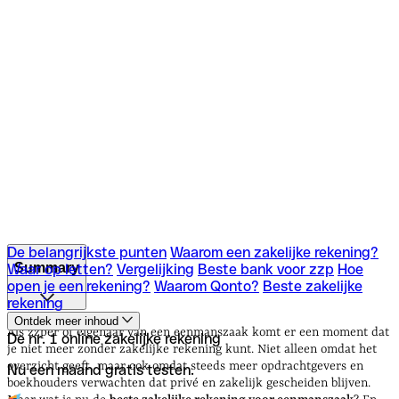
De belangrijkste punten
Waarom een zakelijke rekening?
Summary
Waar op letten?
Vergelijking
Beste bank voor zzp
Hoe
open je een rekening?
Waarom Qonto?
Beste zakelijke
rekening
De belangrijkste punten
Waarom een zakelijke rekening?
Ontdek meer inhoud
Waar op letten?
Vergelijking
Beste bank voor zzp
Hoe
Als zzp’er of eigenaar van een eenmanszaak komt er een moment dat
De nr. 1 online zakelijke rekening
open je een rekening?
Waarom Qonto?
Beste zakelijke
je niet meer zonder zakelijke rekening kunt. Niet alleen omdat het
rekening
overzicht geeft, maar ook omdat steeds meer opdrachtgevers en
Nu een maand gratis testen.
boekhouders verwachten dat privé en zakelijk gescheiden blijven.