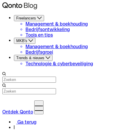
Freelancers
Management & boekhouding
Bedrijfsontwikkeling
Tools en tips
MKB's
Management & boekhouding
Bedrijfsgroei
Trends & nieuws
Technologie & cyberbeveiliging
Ontdek Qonto
Ga terug