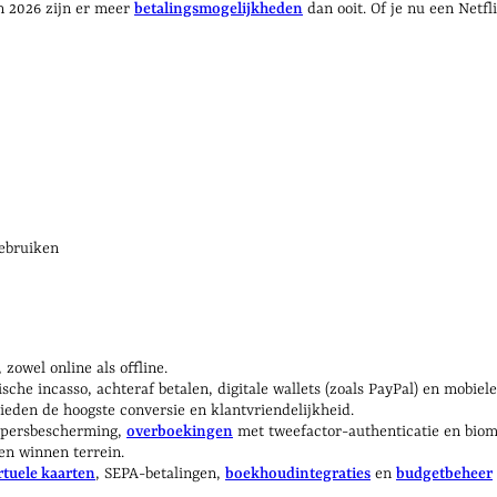
In 2026 zijn er meer
betalingsmogelijkheden
dan ooit. Of je nu een Netfl
ebruiken
zowel online als offline.
sche incasso, achteraf betalen, digitale wallets (zoals PayPal) en mobiel
bieden de hoogste conversie en klantvriendelijkheid.
kopersbescherming,
overboekingen
met tweefactor-authenticatie en biome
en winnen terrein.
rtuele kaarten
, SEPA-betalingen,
boekhoudintegraties
en
budgetbeheer