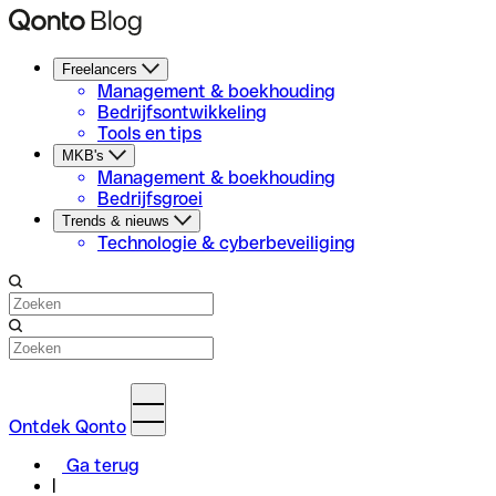
Freelancers
Management & boekhouding
Bedrijfsontwikkeling
Tools en tips
MKB's
Management & boekhouding
Bedrijfsgroei
Trends & nieuws
Technologie & cyberbeveiliging
Ontdek Qonto
Ga terug