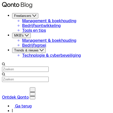
Freelancers
Management & boekhouding
Bedrijfsontwikkeling
Tools en tips
MKB's
Management & boekhouding
Bedrijfsgroei
Trends & nieuws
Technologie & cyberbeveiliging
Ontdek Qonto
Ga terug