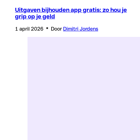
Uitgaven bijhouden app gratis: zo hou je
grip op je geld
1 april 2026
Door
Dimitri Jordens