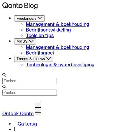
Freelancers
Management & boekhouding
Bedrijfsontwikkeling
Tools en tips
MKB's
Management & boekhouding
Bedrijfsgroei
Trends & nieuws
Technologie & cyberbeveiliging
Ontdek Qonto
Ga terug