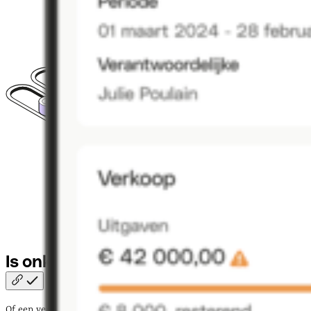
Is onkostenvergoeding
belastingvrij?
Of een vergoeding
belastingvrij
is, hangt af van het soort kosten en