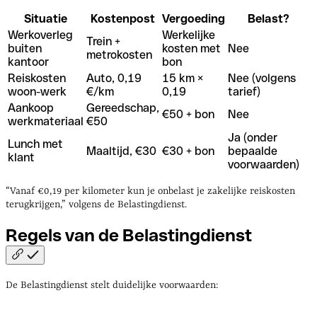
Situatie
Kostenpost
Vergoeding
Belast?
Werkoverleg
Werkelijke
Trein +
buiten
kosten met
Nee
metrokosten
kantoor
bon
Reiskosten
Auto, 0,19
15 km ×
Nee (volgens
woon-werk
€/km
0,19
tarief)
Aankoop
Gereedschap,
€50 + bon
Nee
werkmateriaal
€50
Ja (onder
Lunch met
Maaltijd, €30
€30 + bon
bepaalde
klant
voorwaarden)
“Vanaf €0,19 per kilometer kun je onbelast je zakelijke reiskosten
terugkrijgen,” volgens de Belastingdienst.
Regels van de
Belastingdienst
De Belastingdienst stelt duidelijke voorwaarden: