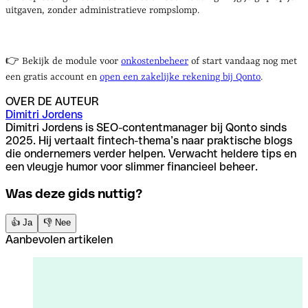
uitgaven, zonder administratieve rompslomp.
👉 Bekijk de module voor
onkostenbeheer
of start vandaag nog met
een gratis account en
open een zakelijke rekening bij Qonto
.
OVER DE AUTEUR
Dimitri Jordens
Dimitri Jordens is SEO-contentmanager bij Qonto sinds
2025. Hij vertaalt fintech-thema’s naar praktische blogs
die ondernemers verder helpen. Verwacht heldere tips en
een vleugje humor voor slimmer financieel beheer.
Was deze gids nuttig?
👍 Ja
👎 Nee
Aanbevolen artikelen