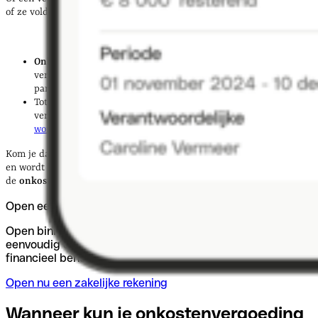
of ze voldoen aan de regels van de Belastingdienst:
Onbelaste onkostenvergoeding
: de kosten kun je 1-op-1
verantwoorden met bonnetjes. Denk aan openbaar vervoer,
parkeerkosten of materialen.
Tot 0,19 cent per kilometer bij reiskosten kun je onbelast
vergoeden (2025-tarief).
Zorg ervoor dat deze altijd correct
worden berekend.
Kom je daarbuiten? Dan moet je een fiscale verantwoording geven,
en wordt het belast. Deze regels verschijnen regelmatig in
de
onkostenvergoeding belastingdienst
-sectie van hun website.
Open een zakelijke rekening
Open binnen enkele minuten een zakelijke rekening – snel,
eenvoudig en 100% online. Start vandaag nog met slim
financieel beheer.
Open nu een zakelijke rekening
Wanneer kun je onkostenvergoeding