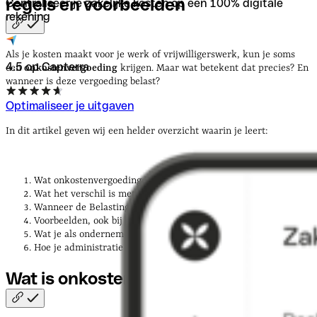
regels en
voorbeelden
Centraliseer je zakelijke kosten op een 100% digitale
rekening
Als je kosten maakt voor je werk of vrijwilligerswerk, kun je soms
4.5 op Capterra
een
onkostenvergoeding
krijgen. Maar wat betekent dat precies? En
wanneer is deze vergoeding belast?
Optimaliseer je uitgaven
In dit artikel geven wij een helder overzicht waarin je leert:
Wat onkostenvergoeding is
Wat het verschil is met
onbelaste onkostenvergoeding
Wanneer de Belastingdienst meebeslist
Voorbeelden, ook bij vrijwilligerswerk
Wat je als ondernemer of zzp’er moet weten
Hoe je administratie op orde houdt
Wat is
onkostenvergoeding?