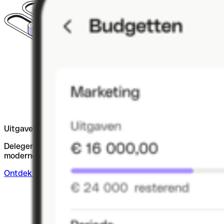
Uitgavenbeheer vereenvoudigd.
Delegeren, controle behouden, tijd winnen. Dankzij de
moderne tools van Qonto.
Ontdek uitgavenbeheer