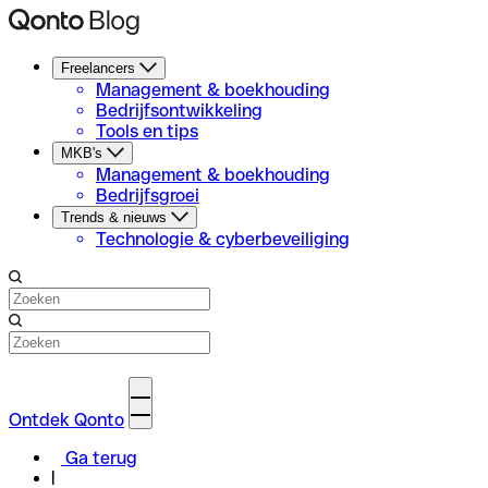
Freelancers
Management & boekhouding
Bedrijfsontwikkeling
Tools en tips
MKB's
Management & boekhouding
Bedrijfsgroei
Trends & nieuws
Technologie & cyberbeveiliging
Ontdek Qonto
Ga terug