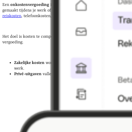
Een
onkostenvergoeding
is een vergoeding voor kosten die je hebt
gemaakt tijdens je werk of in dienst van een organisatie.
Denk aan
reiskosten
, telefoonkosten, of materialen die je hebt aangeschaft.
Het doel is kosten te compenseren – niet om winst te maken op deze
vergoeding.
Zakelijke kosten
worden gemaakt in direct verband met je
werk.
Privé-uitgaven
vallen hier niet onder.