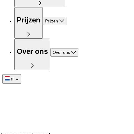
Prijzen
Prijzen
Over ons
Over ons
nl