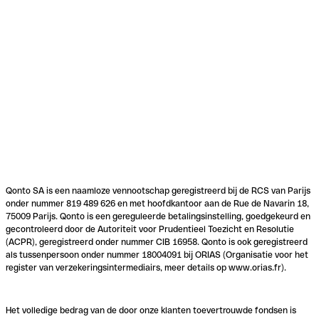
Qonto SA is een naamloze vennootschap geregistreerd bij de RCS van Parijs
onder nummer 819 489 626 en met hoofdkantoor aan de Rue de Navarin 18,
75009 Parijs. Qonto is een gereguleerde betalingsinstelling, goedgekeurd en
gecontroleerd door de Autoriteit voor Prudentieel Toezicht en Resolutie
(ACPR), geregistreerd onder nummer CIB 16958. Qonto is ook geregistreerd
als tussenpersoon onder nummer 18004091 bij ORIAS (Organisatie voor het
register van verzekeringsintermediairs, meer details op www.orias.fr).
Het volledige bedrag van de door onze klanten toevertrouwde fondsen is