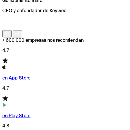
Guillaume Bonnard
de enviar tu transferencia.
CEO y cofundador de Keyweo
S
+ 600 000 empresas nos recomiendan
4.7
en App Store
4.7
en Play Store
4.8