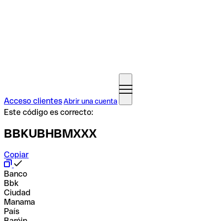
Acceso clientes
Abrir una cuenta
Este código es correcto:
BBKUBHBMXXX
Copiar
Banco
Bbk
Ciudad
Manama
País
Baréin