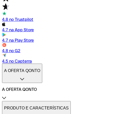
4.8 no Trustpilot
4.7 na App Store
4.7 na Play Store
4.8 no G2
4.5 no Capterra
A OFERTA QONTO
A OFERTA QONTO
Tarifas
Conta profissional online
PRODUTO E CARACTERÍSTICAS
Conta profissional freelance