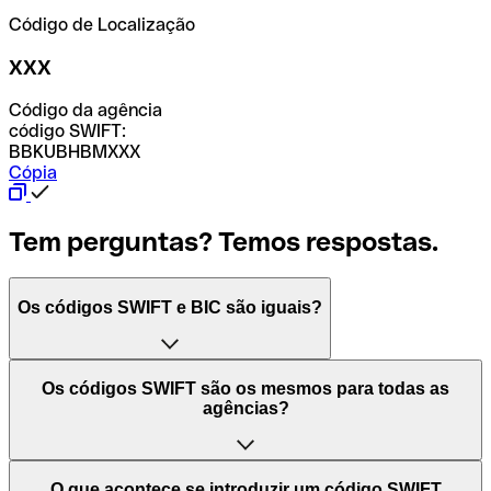
Código de Localização
XXX
Código da agência
código SWIFT:
BBKUBHBMXXX
Cópia
Tem perguntas? Temos respostas.
Os códigos SWIFT e BIC são iguais?
O acrónimo SWIFT significa "Society for Worldwide
Os códigos SWIFT são os mesmos para todas as
Interbank Financial Telecommunication (Sociedade para
agências?
as Telecomunicações Financeiras Interbancárias
Mundiais)". Trata-se de uma rede mundial onde se
processam pagamentos entre países. Por outro lado, BIC
Depende dos bancos. Nalguns casos, alguns usam o
O que acontece se introduzir um código SWIFT