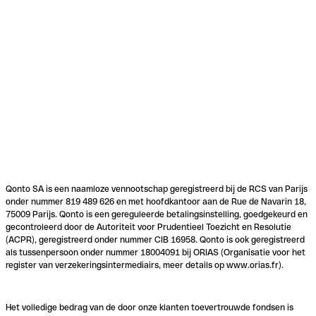
Qonto SA is een naamloze vennootschap geregistreerd bij de RCS van Parijs
onder nummer 819 489 626 en met hoofdkantoor aan de Rue de Navarin 18,
75009 Parijs. Qonto is een gereguleerde betalingsinstelling, goedgekeurd en
gecontroleerd door de Autoriteit voor Prudentieel Toezicht en Resolutie
(ACPR), geregistreerd onder nummer CIB 16958. Qonto is ook geregistreerd
als tussenpersoon onder nummer 18004091 bij ORIAS (Organisatie voor het
register van verzekeringsintermediairs, meer details op www.orias.fr).
Het volledige bedrag van de door onze klanten toevertrouwde fondsen is