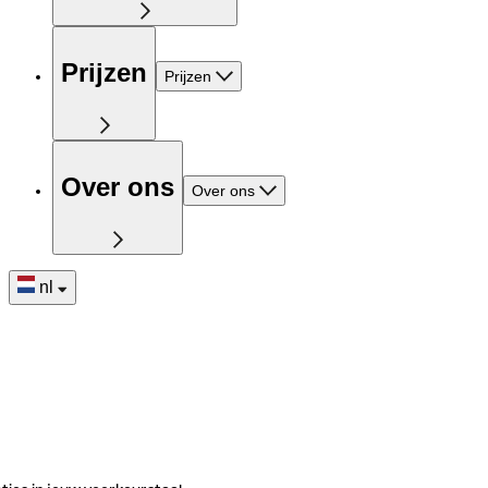
Prijzen
Prijzen
Over ons
Over ons
nl