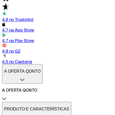
4.8 no Trustpilot
4.7 na App Store
4.7 na Play Store
4.8 no G2
4.5 no Capterra
A OFERTA QONTO
A OFERTA QONTO
Tarifas
Conta profissional online
PRODUTO E CARACTERÍSTICAS
Conta profissional freelance