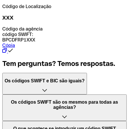
Código de Localização
XXX
Código da agência
código SWIFT:
BPCDFRP1XXX
Cópia
Tem perguntas? Temos respostas.
Os códigos SWIFT e BIC são iguais?
O acrónimo SWIFT significa "Society for Worldwide
Os códigos SWIFT são os mesmos para todas as
Interbank Financial Telecommunication (Sociedade para
agências?
as Telecomunicações Financeiras Interbancárias
Mundiais)". Trata-se de uma rede mundial onde se
processam pagamentos entre países. Por outro lado, BIC
Depende dos bancos. Nalguns casos, alguns usam o
O que acontece se introduzir um código SWIFT