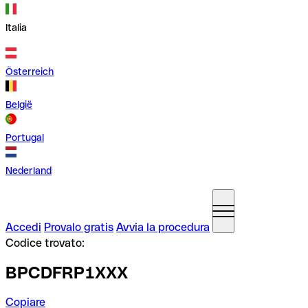
Italia
Österreich
België
Portugal
Nederland
Accedi
Provalo gratis
Avvia la procedura
Codice trovato:
BPCDFRP1XXX
Copiare