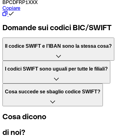
BPCDFRP1XXX
Copiare
Domande sui codici BIC/SWIFT
Il codice SWIFT e l’IBAN sono la stessa cosa?
L'acronimo SWIFT sta per “Society for Worldwide Interbank 
I codici SWIFT sono uguali per tutte le filiali?
Il BIC, invece, sta per “Bank Identifier Code” ed è una sequ
Dipende dalle banche. In alcuni casi le banche utilizzano lo
Cosa succede se sbaglio codice SWIFT?
filiale.
Se per caso invii un pagamento a un codice SWIFT esistente
Cosa dicono
Per sapere a quale filiale fa riferimento un codice SWIFT, è 
Altrimenti significa che è il codice di una delle filiali locali.
di noi?
Se ti accorgi di aver usato un codice SWIFT sbagliato, cont