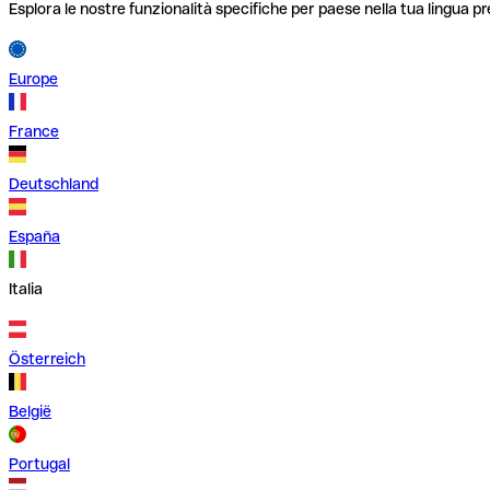
Esplora le nostre funzionalità specifiche per paese nella tua lingua pr
Europe
France
Deutschland
España
Italia
Österreich
België
Portugal