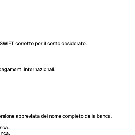
e SWIFT corretto per il conto desiderato.
 pagamenti internazionali.
 versione abbreviata del nome completo della banca.
nca..
anca.