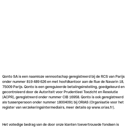
Qonto SA is een naamloze vennootschap geregistreerd bij de RCS van Parijs
onder nummer 819 489 626 en met hoofdkantoor aan de Rue de Navarin 18,
75009 Parijs. Qonto is een gereguleerde betalingsinstelling, goedgekeurd en
gecontroleerd door de Autoriteit voor Prudentieel Toezicht en Resolutie
(ACPR), geregistreerd onder nummer CIB 16958. Qonto is ook geregistreerd
als tussenpersoon onder nummer 18004091 bij ORIAS (Organisatie voor het
register van verzekeringsintermediairs, meer details op www.orias.fr).
Het volledige bedrag van de door onze klanten toevertrouwde fondsen is