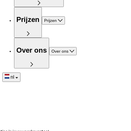
Prijzen
Prijzen
Over ons
Over ons
nl