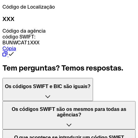
Código de Localização
XXX
Código da agência
código SWIFT:
BUNWCAT1XXX
Cópia
Tem perguntas? Temos respostas.
Os códigos SWIFT e BIC são iguais?
O acrónimo SWIFT significa "Society for Worldwide
Os códigos SWIFT são os mesmos para todas as
Interbank Financial Telecommunication (Sociedade para
agências?
as Telecomunicações Financeiras Interbancárias
Mundiais)". Trata-se de uma rede mundial onde se
processam pagamentos entre países. Por outro lado, BIC
Depende dos bancos. Nalguns casos, alguns usam o
O que acontece se introduzir um código SWIFT