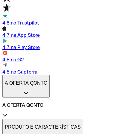
4.8 no Trustpilot
4.7 na App Store
4.7 na Play Store
4.8 no G2
4.5 no Capterra
A OFERTA QONTO
A OFERTA QONTO
Tarifas
Conta profissional online
PRODUTO E CARACTERÍSTICAS
Conta profissional freelance