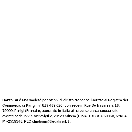
Qonto SA é una società per azioni di diritto francese, iscritta al Registro del
Commercio di Parigi (n° 819 489 626) con sede in Rue De Navarin n. 18,
75009, Parigi (Francia), operante in Italia attraverso la sua succursale
avente sede in Via Meravigli 2, 20123 Milano (P.IVA IT 10813760963, N°REA
MI-2559348, PEC olindasas@legalmail.it).