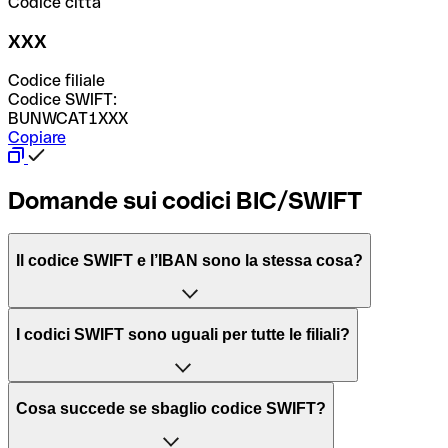
Codice città
XXX
Codice filiale
Codice SWIFT:
BUNWCAT1XXX
Copiare
Domande sui codici BIC/SWIFT
Il codice SWIFT e l’IBAN sono la stessa cosa?
L'acronimo SWIFT sta per “Society for Worldwide
I codici SWIFT sono uguali per tutte le filiali?
Interbank Financial Telecommunication”, una rete globale
per l’elaborazione dei pagamenti tra diversi Paesi.
Dipende dalle banche. In alcuni casi le banche utilizzano
Cosa succede se sbaglio codice SWIFT?
lo stesso codice SWIFT per filiali diverse. In altri casi, le
Il BIC, invece, sta per “Bank Identifier Code” ed è una
banche preferiscono avere un codice SWIFT dedicato per