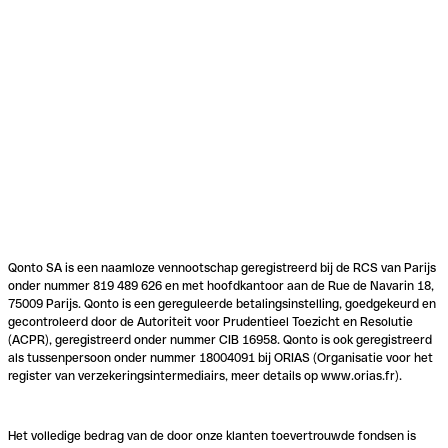
Qonto SA is een naamloze vennootschap geregistreerd bij de RCS van Parijs
onder nummer 819 489 626 en met hoofdkantoor aan de Rue de Navarin 18,
75009 Parijs. Qonto is een gereguleerde betalingsinstelling, goedgekeurd en
gecontroleerd door de Autoriteit voor Prudentieel Toezicht en Resolutie
(ACPR), geregistreerd onder nummer CIB 16958. Qonto is ook geregistreerd
als tussenpersoon onder nummer 18004091 bij ORIAS (Organisatie voor het
register van verzekeringsintermediairs, meer details op www.orias.fr).
Het volledige bedrag van de door onze klanten toevertrouwde fondsen is