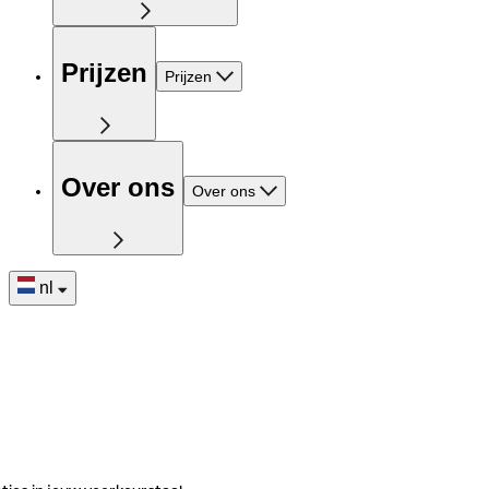
Prijzen
Prijzen
Over ons
Over ons
nl