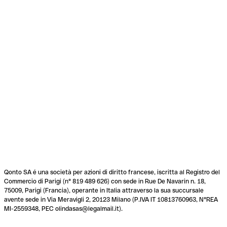
Qonto SA é una società per azioni di diritto francese, iscritta al Registro del
Commercio di Parigi (n° 819 489 626) con sede in Rue De Navarin n. 18,
75009, Parigi (Francia), operante in Italia attraverso la sua succursale
avente sede in Via Meravigli 2, 20123 Milano (P.IVA IT 10813760963, N°REA
MI-2559348, PEC olindasas@legalmail.it).