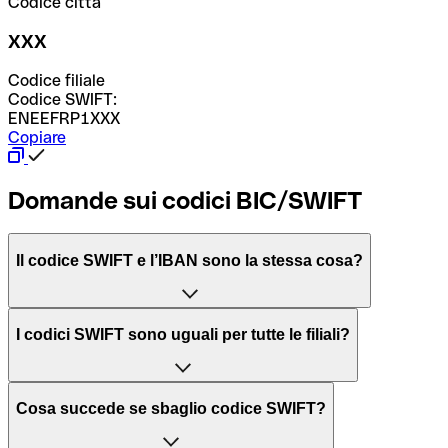
Codice città
XXX
Codice filiale
Codice SWIFT:
ENEEFRP1XXX
Copiare
Domande sui codici BIC/SWIFT
Il codice SWIFT e l’IBAN sono la stessa cosa?
L'acronimo SWIFT sta per “Society for Worldwide
I codici SWIFT sono uguali per tutte le filiali?
Interbank Financial Telecommunication”, una rete globale
per l’elaborazione dei pagamenti tra diversi Paesi.
Dipende dalle banche. In alcuni casi le banche utilizzano
Cosa succede se sbaglio codice SWIFT?
lo stesso codice SWIFT per filiali diverse. In altri casi, le
Il BIC, invece, sta per “Bank Identifier Code” ed è una
banche preferiscono avere un codice SWIFT dedicato per