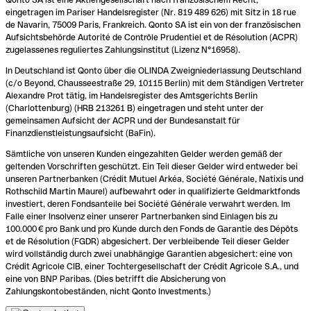
eingetragen im Pariser Handelsregister (Nr. 819 489 626) mit Sitz in 18 rue
de Navarin, 75009 Paris, Frankreich. Qonto SA ist ein von der französischen
Aufsichtsbehörde Autorité de Contrôle Prudentiel et de Résolution (ACPR)
zugelassenes reguliertes Zahlungsinstitut (Lizenz N°16958).
In Deutschland ist Qonto über die OLINDA Zweigniederlassung Deutschland
(c/o Beyond, Chausseestraße 29, 10115 Berlin) mit dem Ständigen Vertreter
Alexandre Prot tätig, im Handelsregister des Amtsgerichts Berlin
(Charlottenburg) (HRB 213261 B) eingetragen und steht unter der
gemeinsamen Aufsicht der ACPR und der Bundesanstalt für
Finanzdienstleistungsaufsicht (BaFin).
Sämtliche von unseren Kunden eingezahlten Gelder werden gemäß der
geltenden Vorschriften geschützt. Ein Teil dieser Gelder wird entweder bei
unseren Partnerbanken (Crédit Mutuel Arkéa, Société Générale, Natixis und
Rothschild Martin Maurel) aufbewahrt oder in qualifizierte Geldmarktfonds
investiert, deren Fondsanteile bei Société Générale verwahrt werden. Im
Falle einer Insolvenz einer unserer Partnerbanken sind Einlagen bis zu
100.000 € pro Bank und pro Kunde durch den Fonds de Garantie des Dépôts
et de Résolution (FGDR) abgesichert. Der verbleibende Teil dieser Gelder
wird vollständig durch zwei unabhängige Garantien abgesichert: eine von
Crédit Agricole CIB, einer Tochtergesellschaft der Crédit Agricole S.A., und
eine von BNP Paribas. (Dies betrifft die Absicherung von
Zahlungskontobeständen, nicht Qonto Investments.)