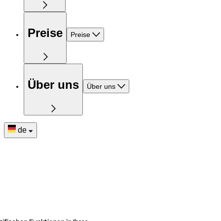
Preise
Preise
Über uns
Über uns
de