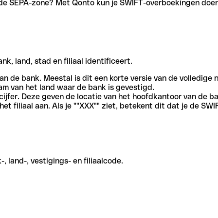
en de SEPA-zone? Met Qonto kun je SWIFT-overboekingen doen 
, land, stad en filiaal identificeert.
an de bank. Meestal is dit een korte versie van de volledige 
am van het land waar de bank is gevestigd.
cijfer. Deze geven de locatie van het hoofdkantoor van de b
et filiaal aan. Als je ""XXX"" ziet, betekent dit dat je de 
 land-, vestigings- en filiaalcode.