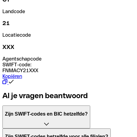
Landcode
21
Locatiecode
XXX
Agentschapcode
SWIFT-code:
FNMACY21XXX
Kopiëren
Al je vragen beantwoord
Zijn SWIFT-codes en BIC hetzelfde?
Het acroniem SWIFT betekent "Society for Worldwide Inter
Zijn SWIFT-codes hetzelfde voor alle filialen?