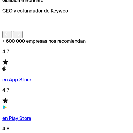
Guillaume Bonnard
de enviar tu transferencia.
CEO y cofundador de Keyweo
S
+ 600 000 empresas nos recomiendan
4.7
en App Store
4.7
en Play Store
4.8