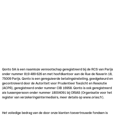
Qonto SA is een naamloze vennootschap geregistreerd bij de RCS van Parijs
onder nummer 819 489 626 en met hoofdkantoor aan de Rue de Navarin 18,
75009 Parijs. Qonto is een gereguleerde betalingsinstelling, goedgekeurd en
gecontroleerd door de Autoriteit voor Prudentieel Toezicht en Resolutie
(ACPR), geregistreerd onder nummer CIB 16958. Qonto is ook geregistreerd
als tussenpersoon onder nummer 18004091 bij ORIAS (Organisatie voor het
register van verzekeringsintermediairs, meer details op www.orias.fr).
Het volledige bedrag van de door onze klanten toevertrouwde fondsen is