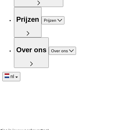
Prijzen
Prijzen
Over ons
Over ons
nl