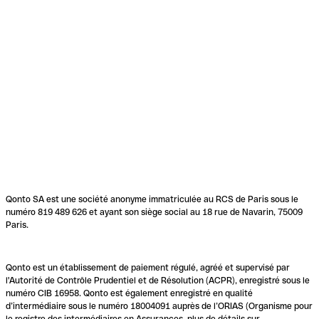
Qonto SA est une société anonyme immatriculée au RCS de Paris sous le
numéro 819 489 626 et ayant son siège social au 18 rue de Navarin, 75009
Paris.
Qonto est un établissement de paiement régulé, agréé et supervisé par
l'Autorité de Contrôle Prudentiel et de Résolution (ACPR), enregistré sous le
numéro CIB 16958. Qonto est également enregistré en qualité
d’intermédiaire sous le numéro 18004091 auprès de l’ORIAS (Organisme pour
le registre des intermédiaires en Assurances, plus de détails sur