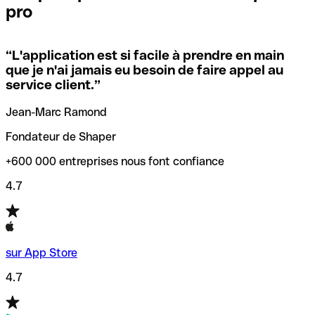
pro
locales.
Pour éviter ces erreurs, Qonto a créé un outil de
vérification/recherche de codes SWIFT. Ainsi, vous pouvez
“
L'application est si facile à prendre en main
Si vous n'êtes pas sûr du code SWIFT que vous devriez
trouver et vérifier vos codes SWIFT avant de réaliser vos
que je n'ai jamais eu besoin de faire appel au
utiliser, nous avons développé un outil de recherche de
transferts d’argent.
service client.
”
codes SWIFT par nom de banque.
Jean-Marc Ramond
Fondateur de Shaper
+600 000 entreprises nous font confiance
4.7
sur App Store
4.7