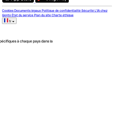
Cookies
Documents légaux
Politique de confidentialité
Sécurité
L'IA chez
Qonto
État du service
Plan du site
Charte éthique
fr
pécifiques à chaque pays dans la