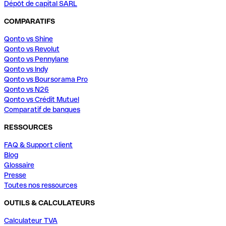
Dépôt de capital SARL
COMPARATIFS
Qonto vs Shine
Qonto vs Revolut
Qonto vs Pennylane
Qonto vs Indy
Qonto vs Boursorama Pro
Qonto vs N26
Qonto vs Crédit Mutuel
Comparatif de banques
RESSOURCES
FAQ & Support client
Blog
Glossaire
Presse
Toutes nos ressources
OUTILS & CALCULATEURS
Calculateur TVA