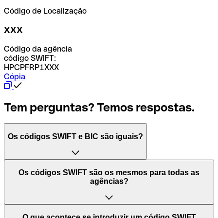
Código de Localização
XXX
Código da agência
código SWIFT:
HPCPFRP1XXX
Cópia
Tem perguntas? Temos respostas.
Os códigos SWIFT e BIC são iguais?
O acrónimo SWIFT significa "Society for Worldwide
Os códigos SWIFT são os mesmos para todas as
Interbank Financial Telecommunication (Sociedade para
agências?
as Telecomunicações Financeiras Interbancárias
Mundiais)". Trata-se de uma rede mundial onde se
processam pagamentos entre países. Por outro lado, BIC
Depende dos bancos. Nalguns casos, alguns usam o
O que acontece se introduzir um código SWIFT