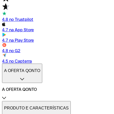
4.8 no Trustpilot
4.7 na App Store
4.7 na Play Store
4.8 no G2
4.5 no Capterra
A OFERTA QONTO
A OFERTA QONTO
Tarifas
Conta profissional online
PRODUTO E CARACTERÍSTICAS
Conta profissional freelance