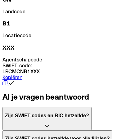
Landcode
B1
Locatiecode
XXX
Agentschapcode
SWIFT-code:
LRCMCNB1XXX
Kopiëren
Al je vragen beantwoord
Zijn SWIFT-codes en BIC hetzelfde?
Het acroniem SWIFT betekent "Society for Worldwide Inter
Zijn SWIFT-codes hetzelfde voor alle filialen?