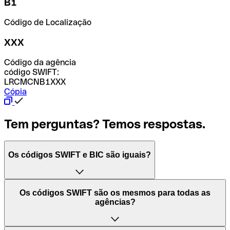
B1
Código de Localização
XXX
Código da agência
código SWIFT:
LRCMCNB1XXX
Cópia
Tem perguntas? Temos respostas.
Os códigos SWIFT e BIC são iguais?
O acrónimo SWIFT significa "Society for Worldwide
Os códigos SWIFT são os mesmos para todas as
Interbank Financial Telecommunication (Sociedade para
agências?
as Telecomunicações Financeiras Interbancárias
Mundiais)". Trata-se de uma rede mundial onde se