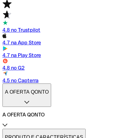
4.8 no Trustpilot
4.7 na App Store
4.7 na Play Store
4.8 no G2
4.5 no Capterra
A OFERTA QONTO
A OFERTA QONTO
Tarifas
Conta profissional online
PRODUTO E CARACTERÍSTICAS