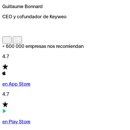
ayudará a encontrar o comprobar el código SWIFT antes
Guillaume Bonnard
de enviar tu transferencia.
CEO y cofundador de Keyweo
S
+ 600 000 empresas nos recomiendan
4.7
en App Store
4.7
en Play Store