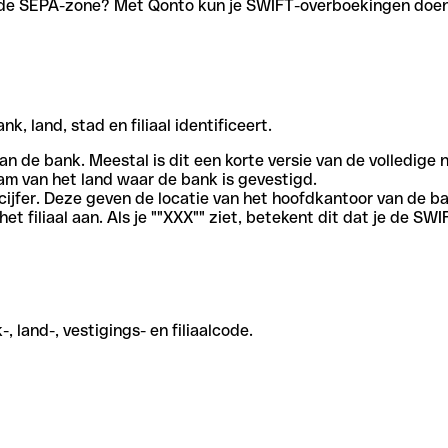
en de SEPA-zone? Met Qonto kun je SWIFT-overboekingen doen 
, land, stad en filiaal identificeert.
an de bank. Meestal is dit een korte versie van de volledige 
am van het land waar de bank is gevestigd.
cijfer. Deze geven de locatie van het hoofdkantoor van de b
et filiaal aan. Als je ""XXX"" ziet, betekent dit dat je de 
 land-, vestigings- en filiaalcode.