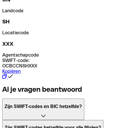
Landcode
SH
Locatiecode
XXX
Agentschapcode
SWIFT-code:
OCBCCNSHXXX
Kopiëren
Al je vragen beantwoord
Zijn SWIFT-codes en BIC hetzelfde?
Het acroniem SWIFT betekent "Society for Worldwide Inter
Zijn SWIFT-codes hetzelfde voor alle filialen?