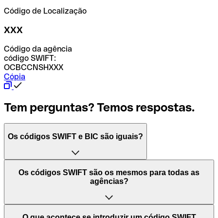
Código de Localização
XXX
Código da agência
código SWIFT:
OCBCCNSHXXX
Cópia
Tem perguntas? Temos respostas.
Os códigos SWIFT e BIC são iguais?
O acrónimo SWIFT significa "Society for Worldwide
Os códigos SWIFT são os mesmos para todas as
Interbank Financial Telecommunication (Sociedade para
agências?
as Telecomunicações Financeiras Interbancárias
Mundiais)". Trata-se de uma rede mundial onde se
processam pagamentos entre países. Por outro lado, BIC
Depende dos bancos. Nalguns casos, alguns usam o
O que acontece se introduzir um código SWIFT