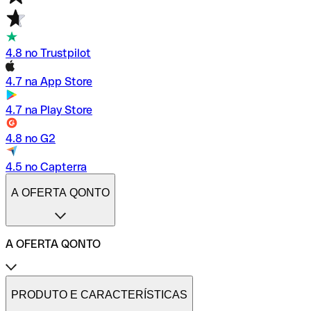
4.8 no Trustpilot
4.7 na App Store
4.7 na Play Store
4.8 no G2
4.5 no Capterra
A OFERTA QONTO
A OFERTA QONTO
Tarifas
Conta profissional online
PRODUTO E CARACTERÍSTICAS
Conta profissional freelance