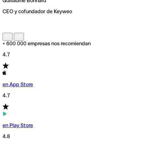
Guillaume Bonnard
de enviar tu transferencia.
CEO y cofundador de Keyweo
S
+ 600 000 empresas nos recomiendan
4.7
en App Store
4.7
en Play Store
4.8