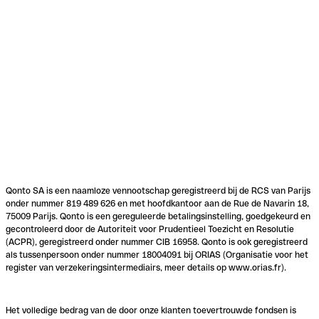
Qonto SA is een naamloze vennootschap geregistreerd bij de RCS van Parijs
onder nummer 819 489 626 en met hoofdkantoor aan de Rue de Navarin 18,
75009 Parijs. Qonto is een gereguleerde betalingsinstelling, goedgekeurd en
gecontroleerd door de Autoriteit voor Prudentieel Toezicht en Resolutie
(ACPR), geregistreerd onder nummer CIB 16958. Qonto is ook geregistreerd
als tussenpersoon onder nummer 18004091 bij ORIAS (Organisatie voor het
register van verzekeringsintermediairs, meer details op www.orias.fr).
Het volledige bedrag van de door onze klanten toevertrouwde fondsen is