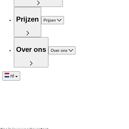
Prijzen
Prijzen
Over ons
Over ons
nl