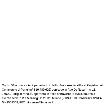
Qonto SA é una società per azioni di diritto francese, iscritta al Registro del
Commercio di Parigi (n° 819 489 626) con sede in Rue De Navarin n. 18,
75009, Parigi (Francia), operante in Italia attraverso la sua succursale
avente sede in Via Meravigli 2, 20123 Milano (P.IVA IT 10813760963, N°REA
MI-2559348, PEC olindasas@legalmail.it).