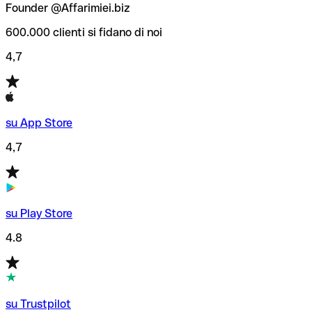
Founder @Affarimiei.biz
600.000 clienti si fidano di noi
4,7
su App Store
4,7
su Play Store
4.8
su Trustpilot