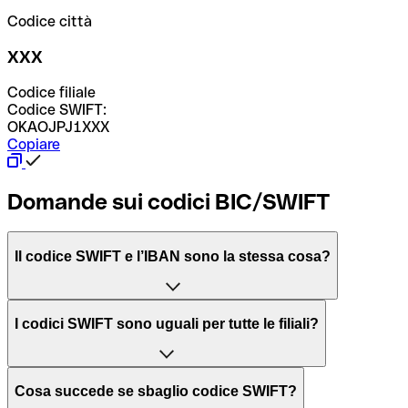
Codice città
XXX
Codice filiale
Codice SWIFT:
OKAOJPJ1XXX
Copiare
Domande sui codici BIC/SWIFT
Il codice SWIFT e l’IBAN sono la stessa cosa?
L'acronimo SWIFT sta per “Society for Worldwide
I codici SWIFT sono uguali per tutte le filiali?
Interbank Financial Telecommunication”, una rete globale
per l’elaborazione dei pagamenti tra diversi Paesi.
Dipende dalle banche. In alcuni casi le banche utilizzano
Cosa succede se sbaglio codice SWIFT?
lo stesso codice SWIFT per filiali diverse. In altri casi, le