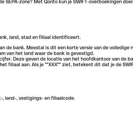
en de SEPA-zone? Met Qonto kun je SWIFT-overboekingen doen 
, land, stad en filiaal identificeert.
an de bank. Meestal is dit een korte versie van de volledige 
am van het land waar de bank is gevestigd.
cijfer. Deze geven de locatie van het hoofdkantoor van de b
et filiaal aan. Als je ""XXX"" ziet, betekent dit dat je de 
 land-, vestigings- en filiaalcode.