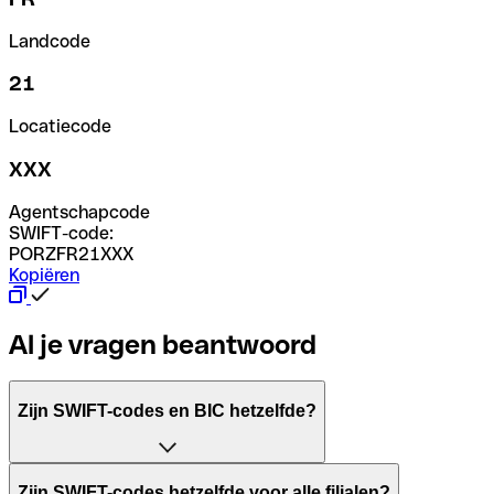
Landcode
21
Locatiecode
XXX
Agentschapcode
SWIFT-code:
PORZFR21XXX
Kopiëren
Al je vragen beantwoord
Zijn SWIFT-codes en BIC hetzelfde?
Het acroniem SWIFT betekent "Society for Worldwide Inter
Zijn SWIFT-codes hetzelfde voor alle filialen?