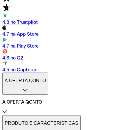
4.8 no Trustpilot
4.7 na App Store
4.7 na Play Store
4.8 no G2
4.5 no Capterra
A OFERTA QONTO
A OFERTA QONTO
Tarifas
Conta profissional online
PRODUTO E CARACTERÍSTICAS
Conta profissional freelance