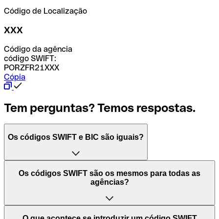
Código de Localização
XXX
Código da agência
código SWIFT:
PORZFR21XXX
Cópia
Tem perguntas? Temos respostas.
Os códigos SWIFT e BIC são iguais?
O acrónimo SWIFT significa "Society for Worldwide
Os códigos SWIFT são os mesmos para todas as
Interbank Financial Telecommunication (Sociedade para
agências?
as Telecomunicações Financeiras Interbancárias
Mundiais)". Trata-se de uma rede mundial onde se
processam pagamentos entre países. Por outro lado, BIC
Depende dos bancos. Nalguns casos, alguns usam o
O que acontece se introduzir um código SWIFT