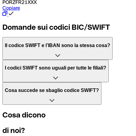
PORZFR21XXX
Copiare
Domande sui codici BIC/SWIFT
Il codice SWIFT e l’IBAN sono la stessa cosa?
L'acronimo SWIFT sta per “Society for Worldwide Interbank 
I codici SWIFT sono uguali per tutte le filiali?
Il BIC, invece, sta per “Bank Identifier Code” ed è una sequ
Dipende dalle banche. In alcuni casi le banche utilizzano lo
Cosa succede se sbaglio codice SWIFT?
filiale.
Se per caso invii un pagamento a un codice SWIFT esistente
Cosa dicono
Per sapere a quale filiale fa riferimento un codice SWIFT, è 
Altrimenti significa che è il codice di una delle filiali locali.
di noi?
Se ti accorgi di aver usato un codice SWIFT sbagliato, cont