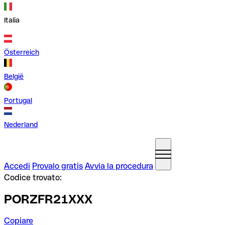
Italia
Österreich
België
Portugal
Nederland
Accedi
Provalo gratis
Avvia la procedura
Codice trovato:
PORZFR21XXX
Copiare