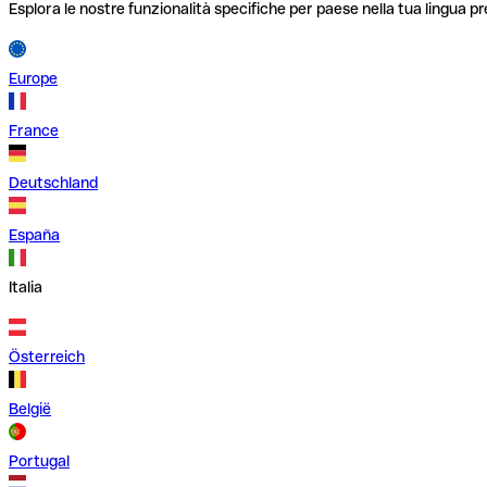
Esplora le nostre funzionalità specifiche per paese nella tua lingua pr
Europe
France
Deutschland
España
Italia
Österreich
België
Portugal