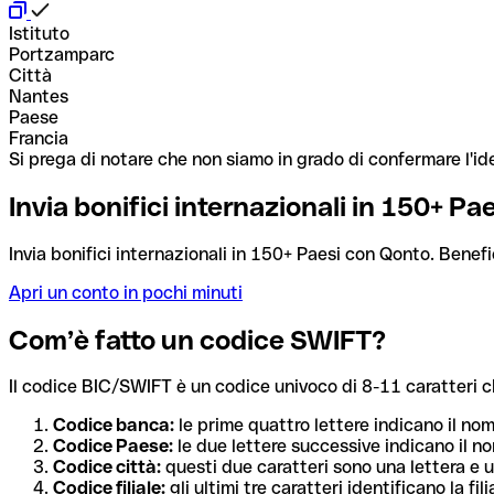
Istituto
Portzamparc
Città
Nantes
Paese
Francia
Si prega di notare che non siamo in grado di confermare l'ide
Invia bonifici internazionali in 150+ P
Invia bonifici internazionali in 150+ Paesi con Qonto. Benefi
Apri un conto in pochi minuti
Com’è fatto un codice SWIFT?
Il codice BIC/SWIFT è un codice univoco di 8-11 caratteri che i
Codice banca:
le prime quattro lettere indicano il no
Codice Paese:
le due lettere successive indicano il no
Codice città:
questi due caratteri sono una lettera e u
Codice filiale:
gli ultimi tre caratteri identificano la f