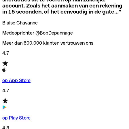
code hebt van een van de lokale filialen.
account. Zoals het aanmaken van een rekening
in 15 seconden, of het eenvoudig in de gate...
”
Om deze vervelende situaties te voorkomen hebben we bij
Als je niet zeker weet welke SWIFT-code je moet
Qonto een
SWIFT codes checker
/zoeker gemaakt, die je
Blaise Chavanne
gebruiken, hebben we een SWIFT-codezoeker op
helpt bij het vinden/controleren van de SWIFT codes
banknaam ontwikkeld.
voordat je geld overmaakt.
Medeoprichter @BobDepannage
Meer dan 600,000 klanten vertrouwen ons
4.7
op App Store
4.7
op Play Store
4.8