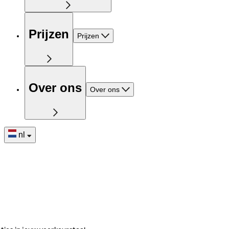
Prijzen
Prijzen
Over ons
Over ons
nl