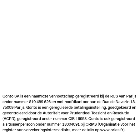
Qonto SA is een naamloze vennootschap geregistreerd bij de RCS van Parijs
onder nummer 819 489 626 en met hoofdkantoor aan de Rue de Navarin 18,
75009 Parijs. Qonto is een gereguleerde betalingsinstelling, goedgekeurd en
gecontroleerd door de Autoriteit voor Prudentieel Toezicht en Resolutie
(ACPR), geregistreerd onder nummer CIB 16958. Qonto is ook geregistreerd
als tussenpersoon onder nummer 18004091 bij ORIAS (Organisatie voor het
register van verzekeringsintermediairs, meer details op www.orias.fr).