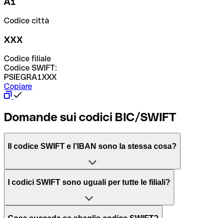
A1
Codice città
XXX
Codice filiale
Codice SWIFT:
PSIEGRA1XXX
Copiare
Domande sui codici BIC/SWIFT
Il codice SWIFT e l’IBAN sono la stessa cosa?
L'acronimo SWIFT sta per “Society for Worldwide
I codici SWIFT sono uguali per tutte le filiali?
Interbank Financial Telecommunication”, una rete globale
per l’elaborazione dei pagamenti tra diversi Paesi.
Dipende dalle banche. In alcuni casi le banche utilizzano