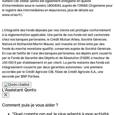
numéro CIB 16958. Qonto est également enregistré en qualité
d’intermédiaire sous le numéro 18004091 auprès de l’ORIAS (Organisme pour
le registre des intermédiaires en Assurances, plus de détails sur
www.orias.fr).`
L'intégralité des fonds déposés par nos clients est protégée conformément
à la réglementation applicable. Une partie de ces fonds est soit cantonnée
chez nos banques partenaires, le Crédit Mutuel Arkéa, Société Générale,
Natixis et Rothschild Martin Maurel, soit investie en titres émis par des
fonds du marché monétaire qualifié, conservés auprès de Société Générale.
En cas de faillite de l’une des banques partenaires, les dépôts sont couverts
par le Fonds de Garantie des Dépôts et de Résolution (FGDR) à hauteur de
100 000 € par établissement et par client. La partie restante des fonds est
intégralement couverte par deux garanties autonomes : une première
accordée par le Crédit Agricole CIB, filiale de Crédit Agricole S.A., une
seconde par BNP Paribas.
L'Assistant Qonto
Comment puis-je vous aider ?
"Quel compte pro est le plus adapté à mon activité