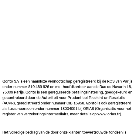
Qonto SA is een naamloze vennootschap geregistreerd bij de RCS van Parijs
onder nummer 819 489 626 en met hoofdkantoor aan de Rue de Navarin 18,
75009 Parijs. Qonto is een gereguleerde betalingsinstelling, goedgekeurd en
gecontroleerd door de Autoriteit voor Prudentieel Toezicht en Resolutie
(ACPR), geregistreerd onder nummer CIB 16958. Qonto is ook geregistreerd
als tussenpersoon onder nummer 18004091 bij ORIAS (Organisatie voor het
register van verzekeringsintermediairs, meer details op www.orias.fr).
Het volledige bedrag van de door onze klanten toevertrouwde fondsen is