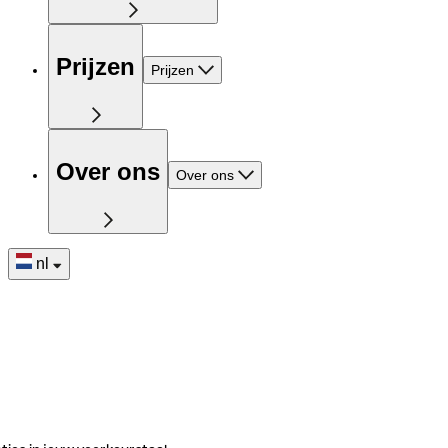
Prijzen
Prijzen
Over ons
Over ons
nl